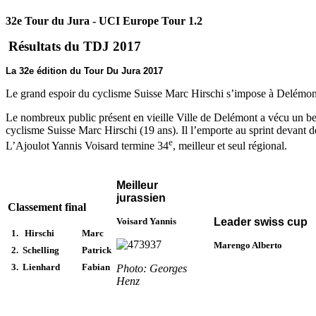
32e Tour du Jura - UCI Europe Tour 1.2
Résultats du TDJ 2017
La 32e édition du Tour Du Jura 2017
Le grand espoir du cyclisme Suisse Marc Hirschi s’impose à Delémon
Le nombreux public présent en vieille Ville de Delémont a vécu un bea
cyclisme Suisse Marc Hirschi (19 ans). Il l’emporte au sprint devant d
e
L’Ajoulot Yannis Voisard termine 34
, meilleur et seul régional.
Meilleur
jurassien
Classement final
Voisard Yannis
Leader swiss cup
1.
Hirschi
Marc
Marengo Alberto
2.
Schelling
Patrick
3.
Lienhard
Fabian
Photo: Georges
Henz